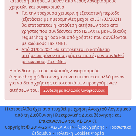
κατάθεση αιτήσεων μόνον από νέους λογαριασμούς
χρηστών και συγκεκριμένα:
Για την τρέχουσα χειμερινή εξεταστική περίοδο
(εξετάσεις με ημερομηνίες μέχρι και 31/03/2021)
θα επιτρέπεται η κατάθεση αιτήσεων τόσο από
χρήστες που συνδέονται στο ΠΣΕΑΧΤΣ με κωδικούς
regusr.hcg.gr όσο και από χρήστες που συνδέονται
με κωδικούς TaxisNET.
Από 01/04/2021 θα επιτρέπεται η κατάθεση
αιτήσεων μόνον από χρήστες που έχουν συνδεθεί
με κωδικούς TaxisNet.
Η σύνδεση με τους παλαιούς λογαριασμούς
(regusr.hcg.gr) θα συνεχίσει να επιτρέπεται αλλά μόνον
για να δει ο χρήστης το ιστορικό των προηγούμενων
αιτήσεων του.
Σύνδεση με παλαιούς λογαριασμούς
Η ιστοσελίδα έχει αναπτυχθεί με χρήση Ανοιχτού Λογισμικού
από τη Διεύθυνση Ηλεκτρονικής Διακυβέρνησης και
Επικοινωνιών του ΛΣ-ΕΛΑΚΤ.
Copyright © 2014-25 <
ΛΣ/ΕΛ.ΑΚΤ
> -
Όροι χρήσης
-
Προσωπικά
δεδομένα
-
Πολιτική Cookies Φορέα